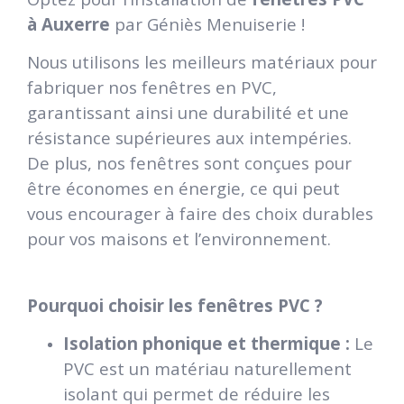
à Auxerre
par Géniès Menuiserie !
Nous utilisons les
meilleurs
matériaux
pour
fabriquer
nos
f
en
êtres en PVC,
garantissant
ainsi
une
durabilité
et
une
résistance
supérieures
aux intempéries.
De
plus
,
nos
fenêtres sont
conçues
pour
être
économes
en
énergie
,
ce
qui
peut
vous
encourager
à
faire
des
choix
durables
pour
vos
maisons
et
l’environnement.
Pourquoi choisir les fenêtres PVC ?
Isolation phonique et thermique :
Le
PVC est un matériau naturellement
isolant qui permet de réduire les