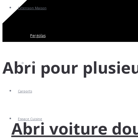
Extension Maison
Pergolas
Abri pour plusie
Vérandas
Carports
Espace Cuisine
Abri voiture do