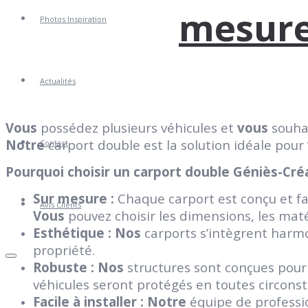
mesure
Photos Inspiration
Actualités
Vous
possédez plusieurs véhicules et
vous
souhai
Notre
carport double est la solution idéale pour
Contact
Pourquoi choisir un carport double Géniès-Cré
Sur mesure :
Chaque carport est conçu et f
Avis Clients
Vous
pouvez choisir les dimensions, les matéri
Esthétique :
Nos
carports s’intègrent har
propriété.
Robuste :
Nos
structures sont conçues pour
véhicules seront protégés en toutes circons
Facile à installer :
Notre
équipe de professio