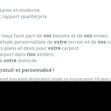
stante et moderne.
 rapport qualité/prix.
 nous faire part de
vos
besoins et de
vos
envies.
 étude personnalisée de
votre
terrain et de
vos
co
s plans et devis pour
votre
carport.
arport dans
nos
ateliers.
 à
votre
domicile.
ratuit et personnalisé !
rport bois
carport design
carport double sur mesure
carport PVC
devis 