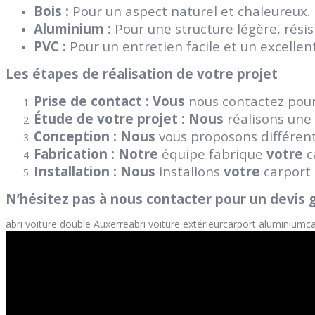
Bois :
Pour un aspect naturel et chaleureux.
Aluminium :
Pour une structure légère, rési
PVC :
Pour un entretien facile et un excellent
Les étapes de réalisation de votre projet
Prise de contact :
Vous
nous contactez pour
Étude de votre projet :
Nous
réalisons une
Conception :
Nous
vous proposons différent
Fabrication :
Notre
équipe fabrique
votre
c
Installation :
Nous
installons
votre
carport
N’hésitez pas à nous contacter pour un devis g
abri voiture double Auxerre
abri voiture extérieur
carport aluminium
ca