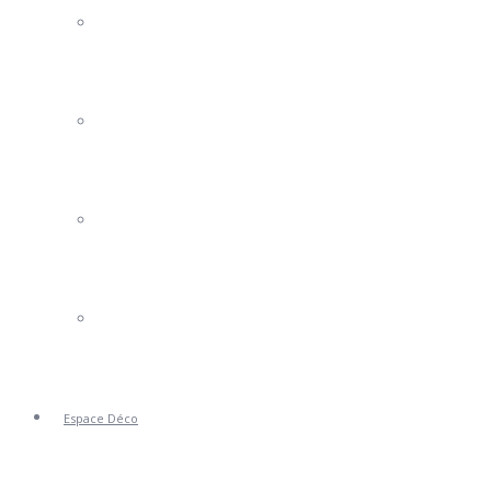
Portails Clotures
Volets
Stores
Portes de Garage
Espace Déco