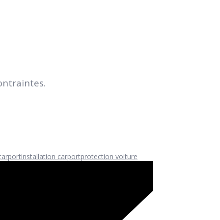
ntraintes.
carport
installation carport
protection voiture