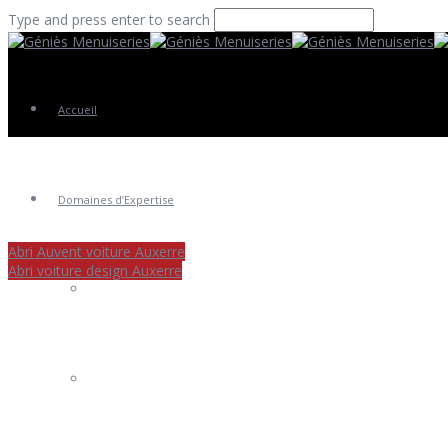
Type and press enter to search
Accueil
Domaines d’Expertise
Abri Auvent voiture Auxerre
Abri voiture design Auxerre
Fenêtres
Portes Entrée