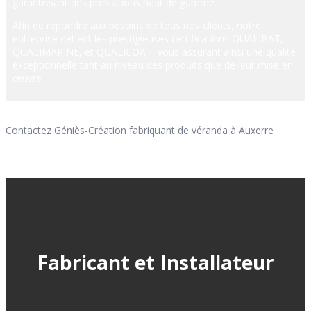
garantissant des prestations haut de gamme.
Afin de répondre aux besoins de tous nos clients, notre
entreprise détient les prestigieuses certifications QUALIBAT,
QUALIMARINE, et QUALICOAT, vous assurant ainsi une qualité
exceptionnelle tant au niveau des produits que de leur mise en
œuvre.
Contactez Géniès-Création fabriquant de véranda à Auxerre
Fabricant et Installateur