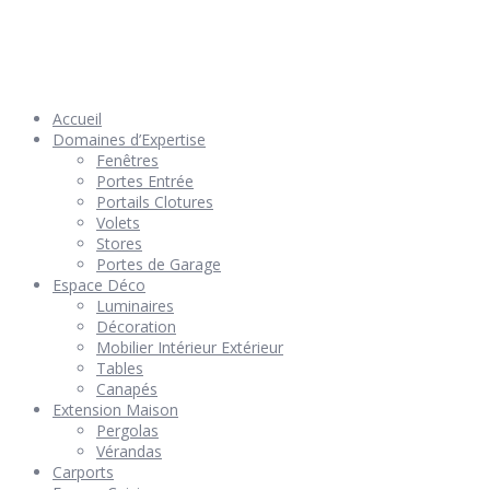
© 2026 Géniès-Menuiserie par Géniès-Créations – Tous Droits
réservés –
Mentions Légales
– Réalisation
Groupe Vas-y !
Accueil
Domaines d’Expertise
Fenêtres
Portes Entrée
Portails Clotures
Volets
Stores
Portes de Garage
Espace Déco
Luminaires
Décoration
Mobilier Intérieur Extérieur
Tables
Canapés
Extension Maison
Pergolas
Vérandas
Carports