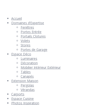
© 2026 Géniès-Menuiserie par Géniès-Créations – Tous Droits
réservés –
Mentions Légales
– Réalisation
Groupe Vas-y !
Accueil
Domaines d’Expertise
Fenêtres
Portes Entrée
Portails Clotures
Volets
Stores
Portes de Garage
Espace Déco
Luminaires
Décoration
Mobilier Intérieur Extérieur
Tables
Canapés
Extension Maison
Pergolas
Vérandas
Carports
Espace Cuisine
Photos Inspiration