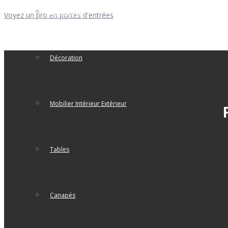
Luminaires
Voyez un pro en portes d'entrées
Décoration
Mobilier Intérieur Extérieur
Tables
Canapés