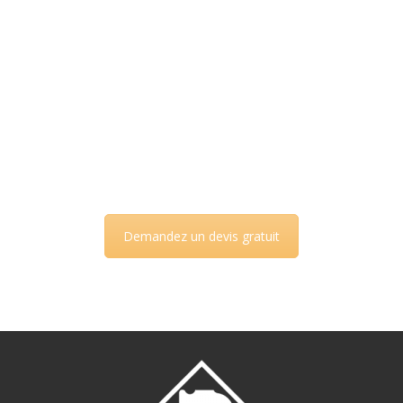
préférences et s’adapter à vos exigences.
Que vous ayez besoin de fenêtres cintrées, à guillotine, à
isolation renforcée, ou en métal, nous sommes là pour
vous.
En complément, notre équipe, située près d’Auxerre, est
qualifiée pour la pose de garde-corps, lucarnes, portes-
fenêtres, et l’installation de vitrages haute performance.
Votre satisfaction est notre priorité.
Demandez un devis gratuit