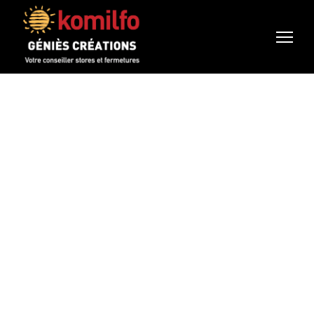
Pose de
fenêtres sur
mesure (pvc,