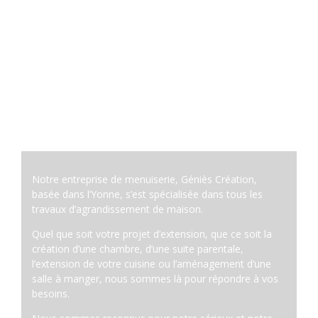
votre espace
de vie près
d’Auxerre
Notre entreprise de menuiserie, Géniès Création,
basée dans l’Yonne, s’est spécialisée dans tous les
travaux d’agrandissement de maison.
Quel que soit votre projet d’extension, que ce soit la
création d’une chambre, d’une suite parentale,
l’extension de votre cuisine ou l’aménagement d’une
salle à manger, nous sommes là pour répondre à vos
besoins.