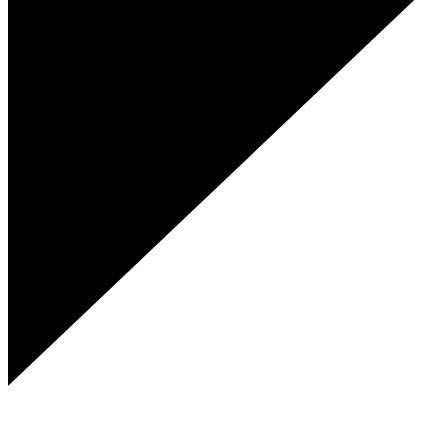
Genies Créations
Fabricant de menuiseries acier et aluminium