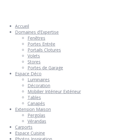
© 2026 Géniès-Menuiserie par Géniès-Créations – Tous Droits
réservés –
Mentions Légales
– Réalisation
Groupe Vas-y !
Accueil
Domaines d’Expertise
Fenêtres
Portes Entrée
Portails Clotures
Volets
Stores
Portes de Garage
Espace Déco
Luminaires
Décoration
Mobilier Intérieur Extérieur
Tables
Canapés
Extension Maison
Pergolas
Vérandas
Carports
Espace Cuisine
Photos Inspiration