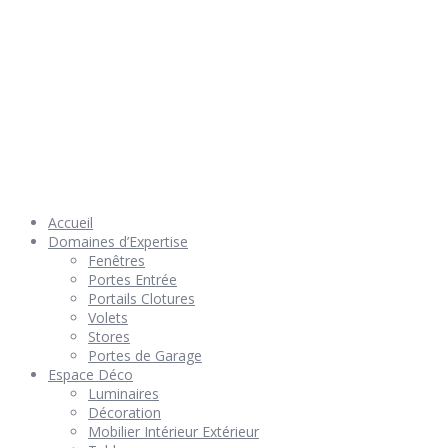
© 2026 Géniès-Menuiserie par Géniès-Créations – Tous Droits
réservés –
Mentions Légales
– Réalisation
Groupe Vas-y !
Accueil
Domaines d’Expertise
Fenêtres
Portes Entrée
Portails Clotures
Volets
Stores
Portes de Garage
Espace Déco
Luminaires
Décoration
Mobilier Intérieur Extérieur