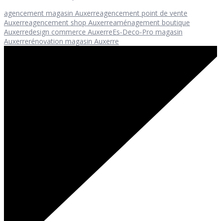
agencement magasin Auxerre
agencement point de vente
Auxerre
agencement shop Auxerre
aménagement boutique
Auxerre
design commerce Auxerre
Es‑Deco‑Pro magasin
Auxerre
rénovation magasin Auxerre