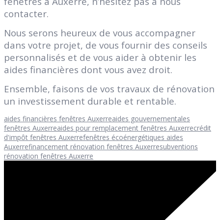
fenêtres à Auxerre, n’hésitez pas à nous
contacter.
Nous serons heureux de vous accompagner
dans votre projet, de vous fournir des conseils
personnalisés et de vous aider à obtenir les
aides financières dont vous avez droit.
Ensemble, faisons de vos travaux de rénovation
un investissement durable et rentable.
aides financières fenêtres Auxerre
aides gouvernementales
fenêtres Auxerre
aides pour remplacement fenêtres Auxerre
crédit
d'impôt fenêtres Auxerre
fenêtres écoénergétiques aides
Auxerre
financement rénovation fenêtres Auxerre
subventions
rénovation fenêtres Auxerre