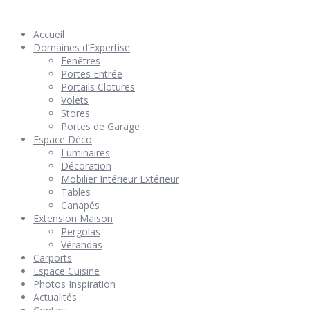
réservés –
Mentions Légales
– Réalisation
Groupe Vas-y !
Accueil
Domaines d’Expertise
Fenêtres
Portes Entrée
Portails Clotures
Volets
Stores
Portes de Garage
Espace Déco
Luminaires
Décoration
Mobilier Intérieur Extérieur
Tables
Canapés
Extension Maison
Pergolas
Vérandas
Carports
Espace Cuisine
Photos Inspiration
Actualités