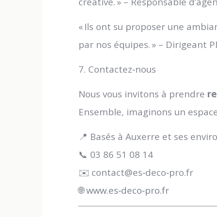
créative. » – Responsable d’age
« Ils ont su proposer une ambia
par nos équipes. » – Dirigeant 
7. Contactez‑nous
Nous vous invitons à prendre
r
Ensemble, imaginons un espace d
📍 Basés à Auxerre et ses envir
📞 03 86 51 08 14
✉️ contact@es‑deco‑pro.fr
🌐
www.es‑deco‑pro.fr