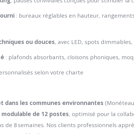
king
, pauses conviviales conçues pour stimuler la c
fourni
: bureaux réglables en hauteur, rangemen
chniques ou douces
, avec LED, spots dimmables, 
sé
: plafonds absorbants, cloisons phoniques, moq
rsonnalisés selon votre charte
et dans les communes environnantes
(Monéteau,
 modulable de 12 postes
, optimisé pour la collab
oins de 8 semaines. Nos clients professionnels appr