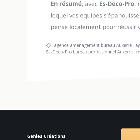
En résumé
, avec
Es‑Deco‑Pro
, 
lequel vos équipes s’épanouisse
pensé localement pour réussir 
agence aménagement bureau Auxerre
ag
Es‑Deco‑Pro bureau professionnel Auxerre
m
Genies Créations