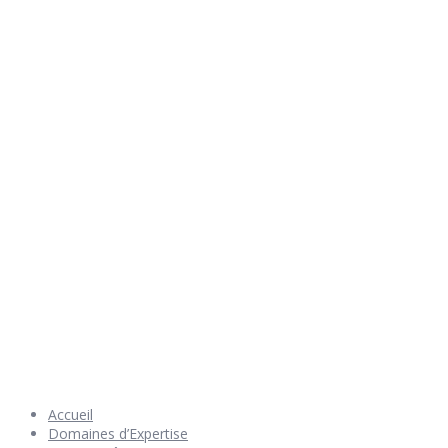
Rendez nous visite
© 2026 Géniès-Menuiserie par Géniès-Créations – Tous Droits
réservés –
Mentions Légales
– Réalisation
Groupe Vas-y !
Accueil
Domaines d’Expertise