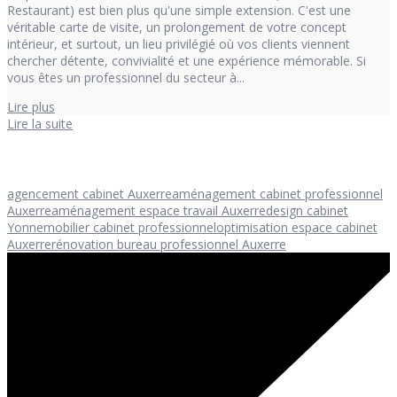
Restaurant) est bien plus qu'une simple extension. C'est une
véritable carte de visite, un prolongement de votre concept
intérieur, et surtout, un lieu privilégié où vos clients viennent
chercher détente, convivialité et une expérience mémorable. Si
vous êtes un professionnel du secteur à...
Lire plus
Lire la suite
agencement cabinet Auxerre
aménagement cabinet professionnel
Auxerre
aménagement espace travail Auxerre
design cabinet
Yonne
mobilier cabinet professionnel
optimisation espace cabinet
Auxerre
rénovation bureau professionnel Auxerre