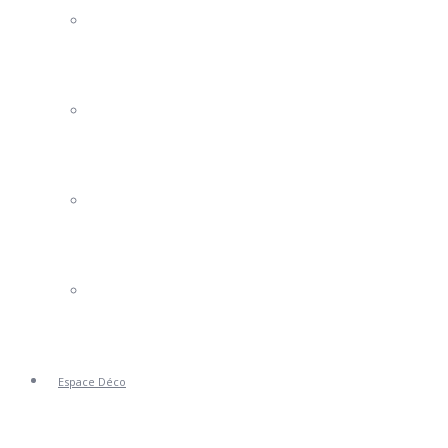
Portails Clotures
Volets
Stores
Portes de Garage
Espace Déco