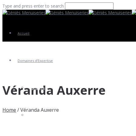
Type and press enter to search
Accueil
Domaines d’Expertise
Véranda Auxerre
Fenêtres
Home
/
Véranda Auxerre
Portes Entrée