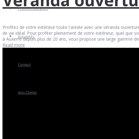
Photos Inspiration
Profitez de votre extérieur toute l'année avec une véranda ouvertur
de vie idéal. Pour profiter pleinement de votre extérieur, quel que s
Actualités
à Auxerre depuis plus de 20 ans, vous propose une large gamme de v
Read more
Contact
Avis Clients