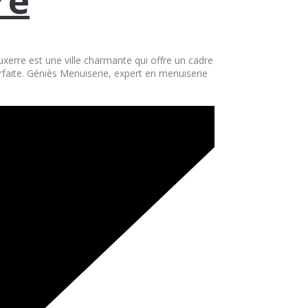
xerre est une ville charmante qui offre un cadre
arfaite. Géniès Menuiserie, expert en menuiserie