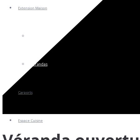
Extension Maison
Pergolas
Vérandas
Carports
Espace Cuisine
Véranda ouvertur