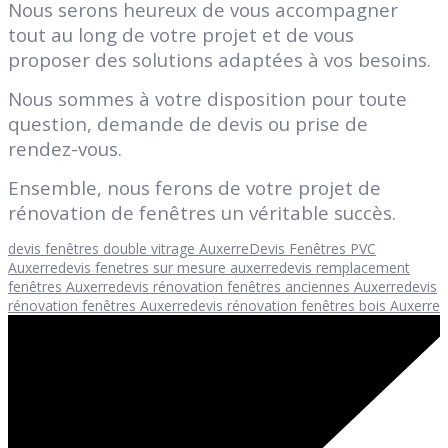
Nous serons heureux de vous accompagner
tout au long de votre projet et de vous
proposer des solutions adaptées à vos besoins.
Nous sommes à votre disposition pour toute
question, demande de devis ou prise de
rendez-vous.
Ensemble, nous ferons de votre projet de
rénovation de fenêtres un véritable succès.
devis fenêtres double vitrage Auxerre
Devis Fenêtres PVC
Auxerre
devis fenetres sur mesure auxerre
devis remplacement
fenêtres Auxerre
devis rénovation fenêtres anciennes Auxerre
devis
rénovation fenêtres Auxerre
devis rénovation fenêtres bois Auxerre