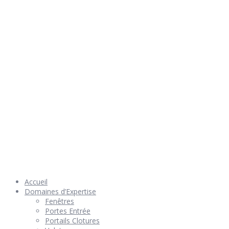
Rendez nous visite
© 2026 Géniès-Menuiserie par Géniès-Créations – Tous Droits
réservés –
Mentions Légales
– Réalisation
Groupe Vas-y !
Accueil
Domaines d’Expertise
Fenêtres
Portes Entrée
Portails Clotures