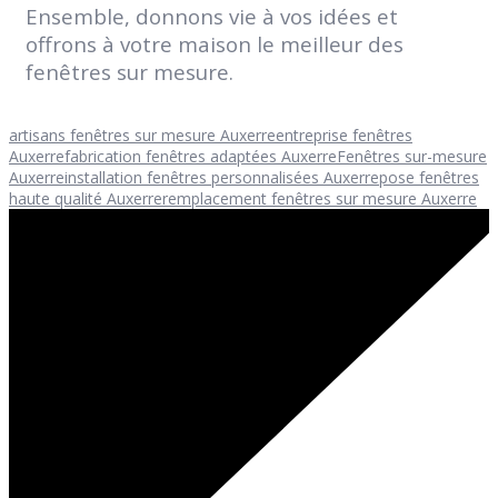
Ensemble, donnons vie à vos idées et
offrons à votre maison le meilleur des
fenêtres sur mesure.
artisans fenêtres sur mesure Auxerre
entreprise fenêtres
Auxerre
fabrication fenêtres adaptées Auxerre
Fenêtres sur-mesure
Auxerre
installation fenêtres personnalisées Auxerre
pose fenêtres
haute qualité Auxerre
remplacement fenêtres sur mesure Auxerre