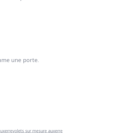
omme une porte.
auxerre
volets sur mesure auxerre