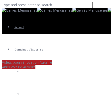
Type and press enter to search
Accueil
Domaines d’Expertise
Volets pour rénovation Auxerre
Abris voiture Auxerre
Fenêtres
Portes Entrée