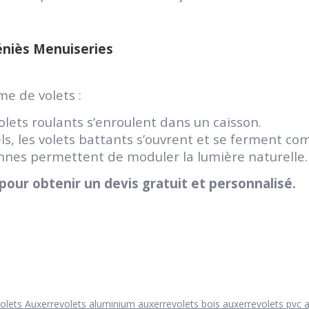
éniès Menuiseries
e de volets :
volets roulants s’enroulent dans un caisson.
ls, les volets battants s’ouvrent et se ferment c
ennes permettent de moduler la lumière naturelle.
our obtenir un devis gratuit et personnalisé.
olets Auxerre
volets aluminium auxerre
volets bois auxerre
volets pvc 