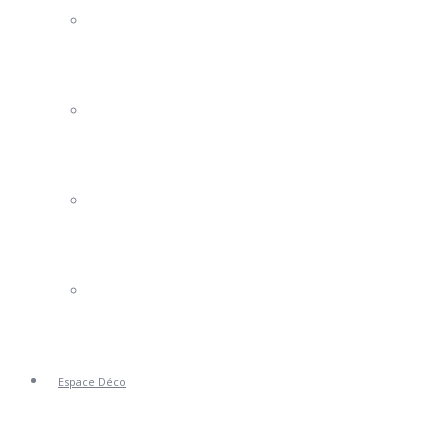
Portails Clotures
Volets
Stores
Portes de Garage
Espace Déco