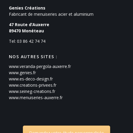
Genies Créations
Fabricant de menuiseries acier et aluminium
47 Route d’Auxerre
89470
Monéteau
Tel: 03 86 42 74 74
NOS AUTRES SITES :
www.veranda-pergola-auxerre.fr
www.genies.fr
www.es-deco-design.fr
www.creations-privees.fr
www.seineg-creations.fr
www.menuiseries-auxerre.fr
Demandez votre étude personnnalisée