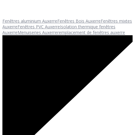
Fenêtres aluminium Auxerre
Fenêtres Bois Auxerre
Fenêtres mixtes
Auxerre
Fenêtres PVC Auxerre
Isolation thermique fenêtres
Auxerre
Menuiseries Auxerre
remplacement de fenêtres auxerre