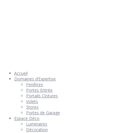
© 2026 Géniès-Menuiserie par Géniès-Créations – Tous Droits
réservés –
Mentions Légales
– Réalisation
Groupe Vas-y !
Accueil
Domaines d’Expertise
Fenêtres
Portes Entrée
Portails Clotures
Volets
Stores
Portes de Garage
Espace Déco
Luminaires
Décoration