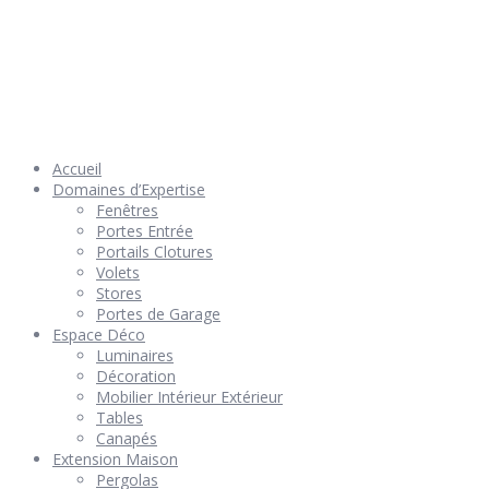
© 2026 Géniès-Menuiserie par Géniès-Créations – Tous Droits
réservés –
Mentions Légales
– Réalisation
Groupe Vas-y !
Accueil
Domaines d’Expertise
Fenêtres
Portes Entrée
Portails Clotures
Volets
Stores
Portes de Garage
Espace Déco
Luminaires
Décoration
Mobilier Intérieur Extérieur
Tables
Canapés
Extension Maison
Pergolas