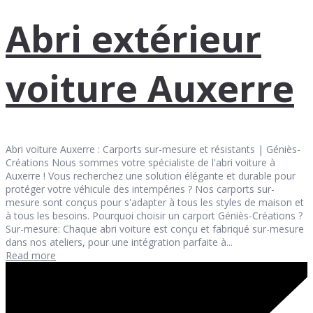
Abri extérieur
voiture Auxerre
Abri voiture Auxerre : Carports sur-mesure et résistants | Géniès-
Créations Nous sommes votre spécialiste de l'abri voiture à
Auxerre ! Vous recherchez une solution élégante et durable pour
protéger votre véhicule des intempéries ? Nos carports sur-
mesure sont conçus pour s'adapter à tous les styles de maison et
à tous les besoins. Pourquoi choisir un carport Géniès-Créations ?
Sur-mesure: Chaque abri voiture est conçu et fabriqué sur-mesure
dans nos ateliers, pour une intégration parfaite à...
Read more