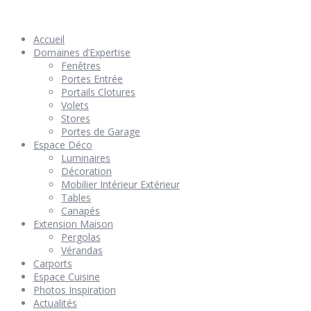
© 2026 Géniès-Menuiserie par Géniès-Créations – Tous Droits
réservés –
Mentions Légales
– Réalisation
Groupe Vas-y !
Accueil
Domaines d’Expertise
Fenêtres
Portes Entrée
Portails Clotures
Volets
Stores
Portes de Garage
Espace Déco
Luminaires
Décoration
Mobilier Intérieur Extérieur
Tables
Canapés
Extension Maison
Pergolas
Vérandas
Carports
Espace Cuisine
Photos Inspiration
Actualités