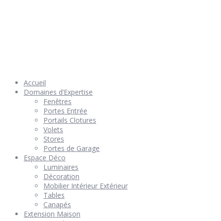
© 2026 Géniès-Menuiserie par Géniès-Créations – Tous Droits
réservés –
Mentions Légales
– Réalisation
Groupe Vas-y !
Accueil
Domaines d’Expertise
Fenêtres
Portes Entrée
Portails Clotures
Volets
Stores
Portes de Garage
Espace Déco
Luminaires
Décoration
Mobilier Intérieur Extérieur
Tables
Canapés
Extension Maison