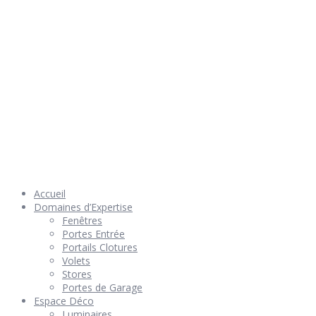
© 2026 Géniès-Menuiserie par Géniès-Créations – Tous Droits
réservés –
Mentions Légales
– Réalisation
Groupe Vas-y !
Accueil
Domaines d’Expertise
Fenêtres
Portes Entrée
Portails Clotures
Volets
Stores
Portes de Garage
Espace Déco
Luminaires