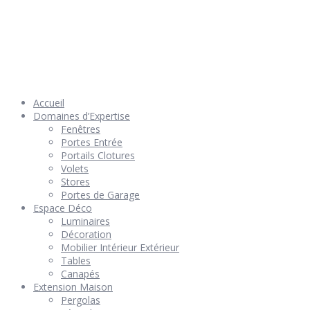
© 2026 Géniès-Menuiserie par Géniès-Créations – Tous Droits
réservés –
Mentions Légales
– Réalisation
Groupe Vas-y !
Accueil
Domaines d’Expertise
Fenêtres
Portes Entrée
Portails Clotures
Volets
Stores
Portes de Garage
Espace Déco
Luminaires
Décoration
Mobilier Intérieur Extérieur
Tables
Canapés
Extension Maison
Pergolas