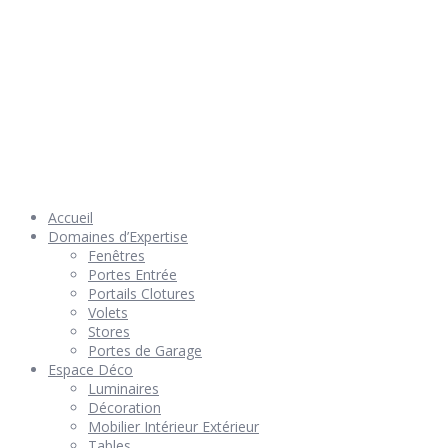
© 2026 Géniès-Menuiserie par Géniès-Créations – Tous Droits
réservés –
Mentions Légales
– Réalisation
Groupe Vas-y !
Accueil
Domaines d’Expertise
Fenêtres
Portes Entrée
Portails Clotures
Volets
Stores
Portes de Garage
Espace Déco
Luminaires
Décoration
Mobilier Intérieur Extérieur
Tables