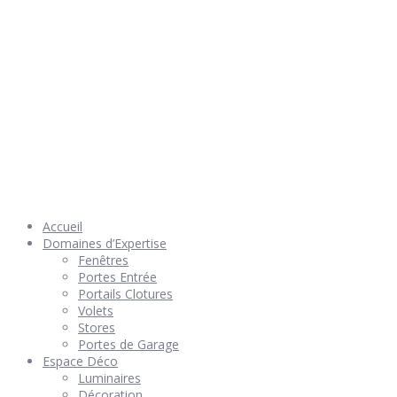
© 2026 Géniès-Menuiserie par Géniès-Créations – Tous Droits
réservés –
Mentions Légales
– Réalisation
Groupe Vas-y !
Accueil
Domaines d’Expertise
Fenêtres
Portes Entrée
Portails Clotures
Volets
Stores
Portes de Garage
Espace Déco
Luminaires
Décoration