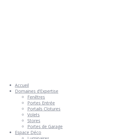
© 2026 Géniès-Menuiserie par Géniès-Créations – Tous Droits
réservés –
Mentions Légales
– Réalisation
Groupe Vas-y !
Accueil
Domaines d’Expertise
Fenêtres
Portes Entrée
Portails Clotures
Volets
Stores
Portes de Garage
Espace Déco
Luminaires