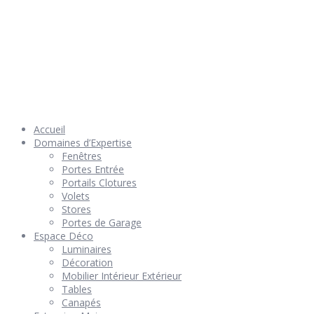
© 2026 Géniès-Menuiserie par Géniès-Créations – Tous Droits
réservés –
Mentions Légales
– Réalisation
Groupe Vas-y !
Accueil
Domaines d’Expertise
Fenêtres
Portes Entrée
Portails Clotures
Volets
Stores
Portes de Garage
Espace Déco
Luminaires
Décoration
Mobilier Intérieur Extérieur
Tables
Canapés