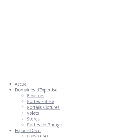
© 2026 Géniès-Menuiserie par Géniès-Créations – Tous Droits
réservés –
Mentions Légales
– Réalisation
Groupe Vas-y !
Accueil
Domaines d’Expertise
Fenêtres
Portes Entrée
Portails Clotures
Volets
Stores
Portes de Garage
Espace Déco
Luminaires