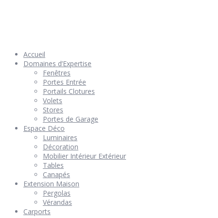
© 2026 Géniès-Menuiserie par Géniès-Créations – Tous Droits
réservés –
Mentions Légales
– Réalisation
Groupe Vas-y !
Accueil
Domaines d’Expertise
Fenêtres
Portes Entrée
Portails Clotures
Volets
Stores
Portes de Garage
Espace Déco
Luminaires
Décoration
Mobilier Intérieur Extérieur
Tables
Canapés
Extension Maison
Pergolas
Vérandas
Carports