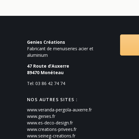
Genies Créations
Fabricant de menuiseries acier et
aluminium
47 Route d’Auxerre
89470
Monéteau
Tel: 03 86 42 74 74
NOS AUTRES SITES :
www.veranda-pergola-auxerre.fr
www.genies.fr
www.es-deco-design.fr
www.creations-privees.fr
www.seineg-creations.fr