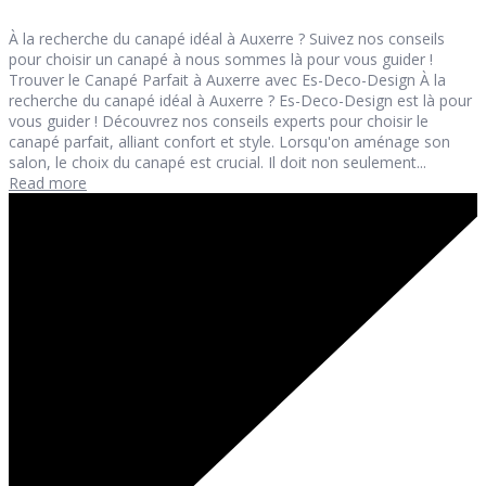
À la recherche du canapé idéal à Auxerre ? Suivez nos conseils
pour choisir un canapé à nous sommes là pour vous guider !
Trouver le Canapé Parfait à Auxerre avec Es-Deco-Design À la
recherche du canapé idéal à Auxerre ? Es-Deco-Design est là pour
vous guider ! Découvrez nos conseils experts pour choisir le
canapé parfait, alliant confort et style. Lorsqu'on aménage son
salon, le choix du canapé est crucial. Il doit non seulement...
Read more