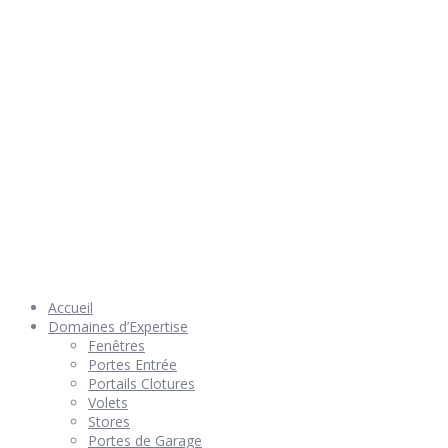
Rendez nous visite
© 2026 Géniès-Menuiserie par Géniès-Créations – Tous Droits
réservés –
Mentions Légales
– Réalisation
Groupe Vas-y !
Accueil
Domaines d’Expertise
Fenêtres
Portes Entrée
Portails Clotures
Volets
Stores
Portes de Garage