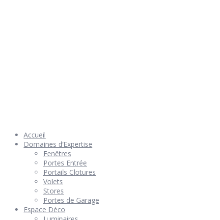
© 2026 Géniès-Menuiserie par Géniès-Créations – Tous Droits
réservés –
Mentions Légales
– Réalisation
Groupe Vas-y !
Accueil
Domaines d’Expertise
Fenêtres
Portes Entrée
Portails Clotures
Volets
Stores
Portes de Garage
Espace Déco
Luminaires