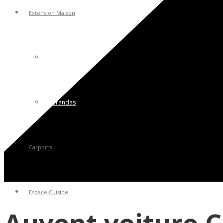
Extension Maison
Pergolas
Vérandas
Carports
Espace Cuisine
Auvent voiture C