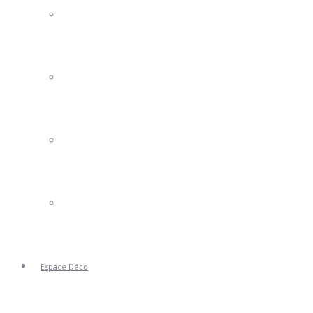
Portails Clotures
Volets
Stores
Portes de Garage
Espace Déco