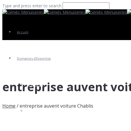
Type and press enter to search
Accueil
Domaines d’Expertise
entreprise auvent voi
Fenêtres
Home
/
entreprise auvent voiture Chablis
Portes Entrée