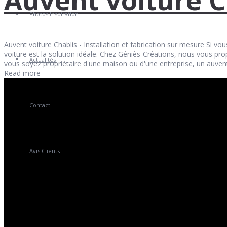
Photos Inspiration
Auvent voiture Chablis - Installation et fabrication sur mesure Si vo
voiture est la solution idéale. Chez Géniès-Créations, nous vous p
Actualités
vous soyez propriétaire d'une maison ou d'une entreprise, un auvent 
Read more
Contact
Avis Clients