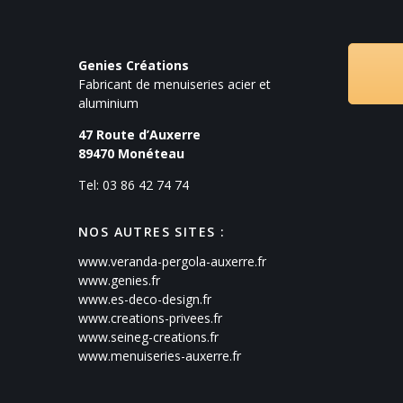
Genies Créations
Fabricant de menuiseries acier et
aluminium
47 Route d’Auxerre
89470
Monéteau
Tel: 03 86 42 74 74
NOS AUTRES SITES :
www.veranda-pergola-auxerre.fr
www.genies.fr
www.es-deco-design.fr
www.creations-privees.fr
www.seineg-creations.fr
www.menuiseries-auxerre.fr