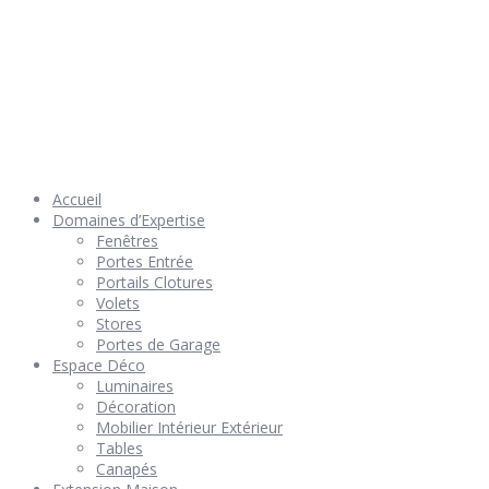
© 2026 Géniès-Menuiserie par Géniès-Créations – Tous Droits
réservés –
Mentions Légales
– Réalisation
Groupe Vas-y !
Accueil
Domaines d’Expertise
Fenêtres
Portes Entrée
Portails Clotures
Volets
Stores
Portes de Garage
Espace Déco
Luminaires
Décoration
Mobilier Intérieur Extérieur
Tables
Canapés