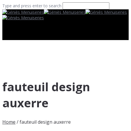
Type and press enter to search
fauteuil design
auxerre
Home
/
fauteuil design auxerre