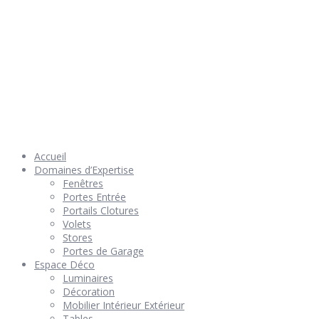
© 2026 Géniès-Menuiserie par Géniès-Créations – Tous Droits
réservés –
Mentions Légales
– Réalisation
Groupe Vas-y !
Accueil
Domaines d’Expertise
Fenêtres
Portes Entrée
Portails Clotures
Volets
Stores
Portes de Garage
Espace Déco
Luminaires
Décoration
Mobilier Intérieur Extérieur
Tables