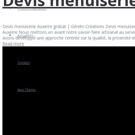
Photos Inspiration
Devis menuiserie Auxerre gratuit | Géniès-Créations Devis menuiser
Auxerre Nous mettons en avant notre savoir-faire artisanal au servi
Actualités
avons développé une approche centrée sur la qualité, la proximité e
Read more
Contact
Avis Clients