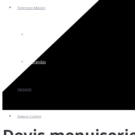
Extension Maison
Pergolas
Vérandas
Carports
Espace Cuisine
Devis menuiserie