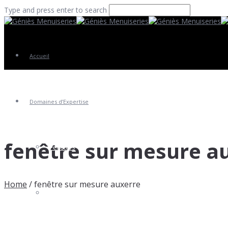
Type and press enter to search
Accueil
Domaines d’Expertise
fenêtre sur mesure a
Fenêtres
Home
/
fenêtre sur mesure auxerre
Portes Entrée