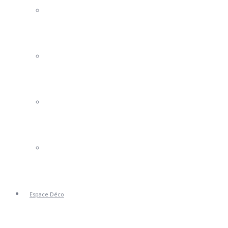
Portails Clotures
Volets
Stores
Portes de Garage
Espace Déco