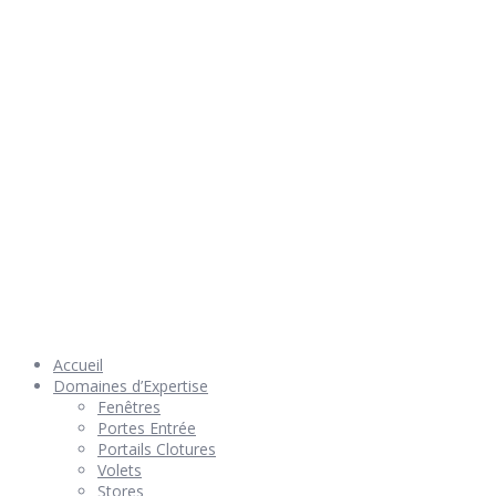
Rendez nous visite
© 2026 Géniès-Menuiserie par Géniès-Créations – Tous Droits
réservés –
Mentions Légales
– Réalisation
Groupe Vas-y !
Accueil
Domaines d’Expertise
Fenêtres
Portes Entrée
Portails Clotures
Volets
Stores