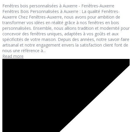
Fenêtres bois personnalisées à Auxerre - Fenêtres-Auxerre
Fenêtres Bois Personnalisées à Auxerre : La qualité Fenêtres-
Auxerre Chez Fenêtres-Auxerre, nous avons pour ambition de
transformer vos idées en réalité grâce à nos fenêtres en bois
personnalisées. Ensemble, nous allions tradition et modernité pour
concevoir des fenêtres uniques, adaptées à vos goûts et aux
spécificités de votre maison. Depuis des années, notre savoir-faire
artisanal et notre engagement envers la satisfaction client font de
nous une référence à...
Read more