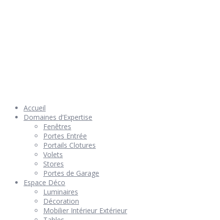
© 2026 Géniès-Menuiserie par Géniès-Créations – Tous Droits
réservés –
Mentions Légales
– Réalisation
Groupe Vas-y !
Accueil
Domaines d’Expertise
Fenêtres
Portes Entrée
Portails Clotures
Volets
Stores
Portes de Garage
Espace Déco
Luminaires
Décoration
Mobilier Intérieur Extérieur
Tables