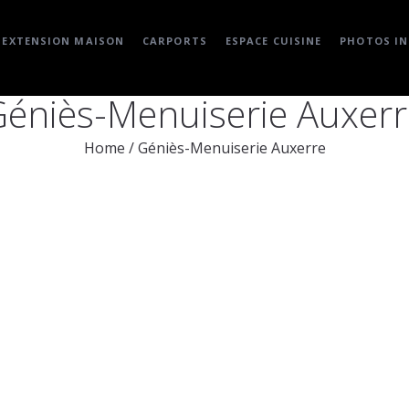
EXTENSION MAISON
CARPORTS
ESPACE CUISINE
PHOTOS IN
Géniès-Menuiserie Auxerr
Home
/
Géniès-Menuiserie Auxerre