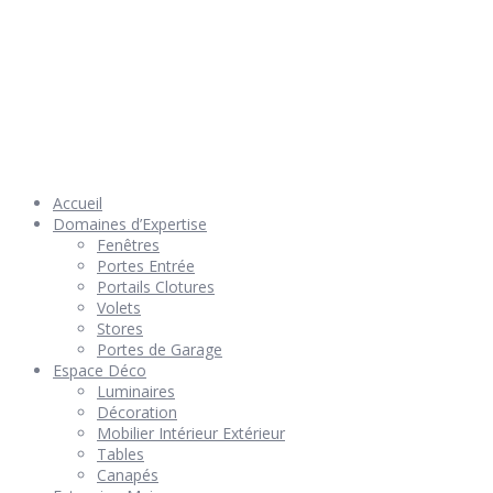
© 2026 Géniès-Menuiserie par Géniès-Créations – Tous Droits
réservés –
Mentions Légales
– Réalisation
Groupe Vas-y !
Accueil
Domaines d’Expertise
Fenêtres
Portes Entrée
Portails Clotures
Volets
Stores
Portes de Garage
Espace Déco
Luminaires
Décoration
Mobilier Intérieur Extérieur
Tables
Canapés