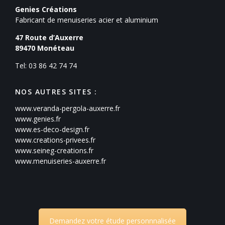
Genies Créations
Fabricant de menuiseries acier et aluminium
47 Route d’Auxerre
89470
Monéteau
Tel: 03 86 42 74 74
NOS AUTRES SITES :
www.veranda-pergola-auxerre.fr
www.genies.fr
www.es-deco-design.fr
www.creations-privees.fr
www.seineg-creations.fr
www.menuiseries-auxerre.fr
Demandez votre étude personnnalisée