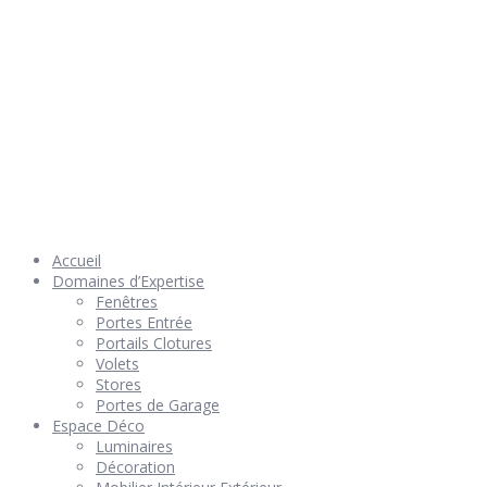
© 2026 Géniès-Menuiserie par Géniès-Créations – Tous Droits
réservés –
Mentions Légales
– Réalisation
Groupe Vas-y !
Accueil
Domaines d’Expertise
Fenêtres
Portes Entrée
Portails Clotures
Volets
Stores
Portes de Garage
Espace Déco
Luminaires
Décoration