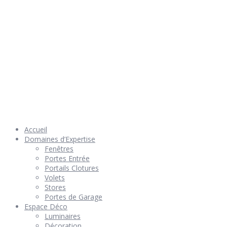
© 2026 Géniès-Menuiserie par Géniès-Créations – Tous Droits
réservés –
Mentions Légales
– Réalisation
Groupe Vas-y !
Accueil
Domaines d’Expertise
Fenêtres
Portes Entrée
Portails Clotures
Volets
Stores
Portes de Garage
Espace Déco
Luminaires
Décoration