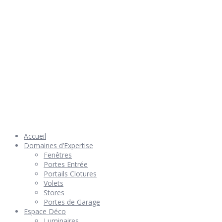
© 2026 Géniès-Menuiserie par Géniès-Créations – Tous Droits
réservés –
Mentions Légales
– Réalisation
Groupe Vas-y !
Accueil
Domaines d’Expertise
Fenêtres
Portes Entrée
Portails Clotures
Volets
Stores
Portes de Garage
Espace Déco
Luminaires