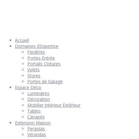
© 2026 Géniès-Menuiserie par Géniès-Créations – Tous Droits
réservés –
Mentions Légales
– Réalisation
Groupe Vas-y !
Accueil
Domaines d’Expertise
Fenêtres
Portes Entrée
Portails Clotures
Volets
Stores
Portes de Garage
Espace Déco
Luminaires
Décoration
Mobilier Intérieur Extérieur
Tables
Canapés
Extension Maison
Pergolas
Vérandas