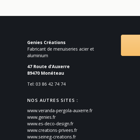
Genies Créations
Fabricant de menuiseries acier et
aluminium
47 Route d’Auxerre
89470
Monéteau
Tel: 03 86 42 74 74
NOS AUTRES SITES :
www.veranda-pergola-auxerre.fr
www.genies.fr
www.es-deco-design.fr
www.creations-privees.fr
www.seineg-creations.fr