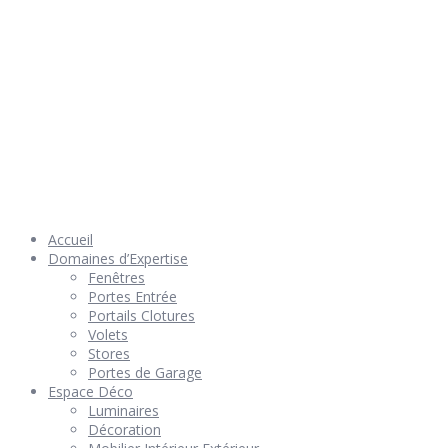
© 2026 Géniès-Menuiserie par Géniès-Créations – Tous Droits
réservés –
Mentions Légales
– Réalisation
Groupe Vas-y !
Accueil
Domaines d’Expertise
Fenêtres
Portes Entrée
Portails Clotures
Volets
Stores
Portes de Garage
Espace Déco
Luminaires
Décoration