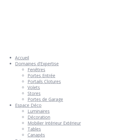
© 2026 Géniès-Menuiserie par Géniès-Créations – Tous Droits
réservés –
Mentions Légales
– Réalisation
Groupe Vas-y !
Accueil
Domaines d’Expertise
Fenêtres
Portes Entrée
Portails Clotures
Volets
Stores
Portes de Garage
Espace Déco
Luminaires
Décoration
Mobilier Intérieur Extérieur
Tables
Canapés